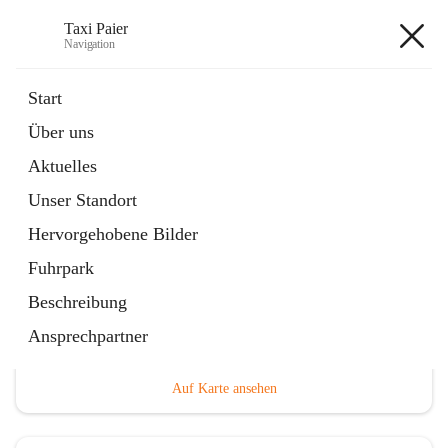
Taxi Paier
Navigation
Taxi Paier
Start
Über uns
öffnet
Buchung/ Taxi Bestellung
Aktuelles
in
Kontakt
neuem
Unser Standort
Tab
Hervorgehobene Bilder
Fuhrpark
Beschreibung
Hauptadresse
Ansprechpartner
Leitersdorf im Raabtal 247, 8330 Feldbach, AUT
Auf Karte ansehen