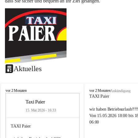
dass Sie sicher und bequem an Ihr Ziel gelangen.
Aktuelles
T
T
vor 2 Monaten
vor 2 Monaten
Ankündigung
a
a
TAXI Paier
x
x
Taxi Paier
i
i
wir haben Betriebsurlaub‼️‼️‼
15. Mai 2026 - 16:33
P
P
Von 15.05.2026 18:00 bis 1
a
a
06:00
i
i
TAXI Paier
e
e
r
r
Also Ab Montag (18.05.2026