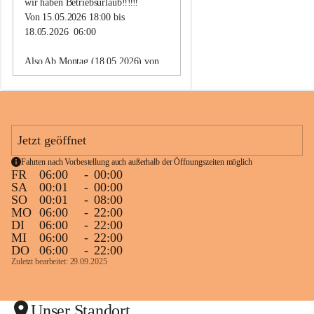
wir haben Betriebsurlaub‼️‼️‼️
Uhr sind wir wieder für Euc
Von 15.05.2026 18:00 bis 
18.05.2026  06:00
Lg
Taxi Paier Team
Also Ab Montag (18.05.2026) von 
🥂
06:00 Uhr sind wir wieder für Euch 
da.
Lg
Taxi Paier Team
Jetzt geöffnet
🥂
Fahrten nach Vorbestellung auch außerhalb der Öffnungszeiten möglich
FR
06:00
-
00:00
SA
00:01
-
00:00
SO
00:01
-
08:00
MO
06:00
-
22:00
DI
06:00
-
22:00
MI
06:00
-
22:00
DO
06:00
-
22:00
Zuletzt bearbeitet: 29.09.2025
Unser Standort