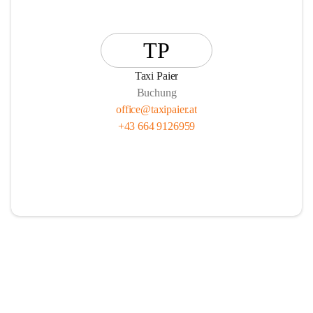
TP
Taxi Paier
Buchung
office@taxipaier.at
+43 664 9126959