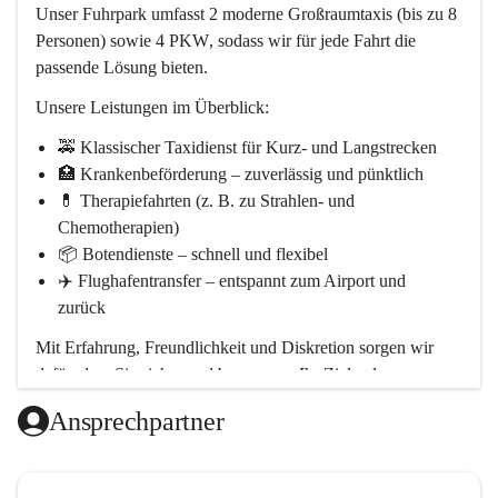
Unser Fuhrpark umfasst 
2
 moderne 
Großraumtaxis
 (bis zu 8 
Personen) sowie 
4 PKW
, sodass wir für jede Fahrt die 
passende Lösung bieten.
Unsere Leistungen im Überblick:
🚕 
Klassischer Taxidienst
 für Kurz- und Langstrecken
🏥 
Krankenbeförderung
 – zuverlässig und pünktlich
💊 
Therapiefahrten
 (z. B. zu Strahlen- und 
Chemotherapien)
📦 
Botendienste
 – schnell und flexibel
✈️ 
Flughafentransfer
 – entspannt zum Airport und 
zurück
Mit Erfahrung, Freundlichkeit und Diskretion sorgen wir 
dafür, dass Sie sicher und bequem an Ihr Ziel gelangen.
Ansprechpartner