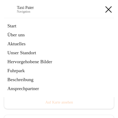
Taxi Paier
Navigation
Taxi Paier
Start
Über uns
öffnet
Buchung/ Taxi Bestellung
Aktuelles
in
Kontakt
neuem
Unser Standort
Tab
Hervorgehobene Bilder
Fuhrpark
Beschreibung
Hauptadresse
Ansprechpartner
Leitersdorf im Raabtal 247, 8330 Feldbach, AUT
Auf Karte ansehen