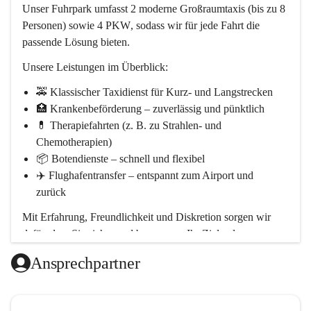
Unser Fuhrpark umfasst 
2
 moderne 
Großraumtaxis
 (bis zu 8 
Personen) sowie 
4 PKW
, sodass wir für jede Fahrt die 
passende Lösung bieten.
Unsere Leistungen im Überblick:
🚕 
Klassischer Taxidienst
 für Kurz- und Langstrecken
🏥 
Krankenbeförderung
 – zuverlässig und pünktlich
💊 
Therapiefahrten
 (z. B. zu Strahlen- und 
Chemotherapien)
📦 
Botendienste
 – schnell und flexibel
✈️ 
Flughafentransfer
 – entspannt zum Airport und 
zurück
Mit Erfahrung, Freundlichkeit und Diskretion sorgen wir 
dafür, dass Sie sicher und bequem an Ihr Ziel gelangen.
Ansprechpartner