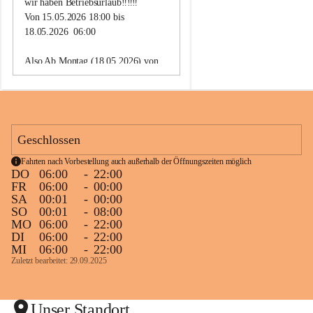
wir haben Betriebsurlaub‼️‼️‼️
Uhr sind wir wieder für Euc
Von 15.05.2026 18:00 bis 
18.05.2026  06:00
Lg
Taxi Paier Team
Also Ab Montag (18.05.2026) von 
🥂
06:00 Uhr sind wir wieder für Euch 
da.
Lg
Taxi Paier Team
Geschlossen
🥂
Fahrten nach Vorbestellung auch außerhalb der Öffnungszeiten möglich
DO
06:00
-
22:00
FR
06:00
-
00:00
SA
00:01
-
00:00
SO
00:01
-
08:00
MO
06:00
-
22:00
DI
06:00
-
22:00
MI
06:00
-
22:00
Zuletzt bearbeitet: 29.09.2025
Unser Standort