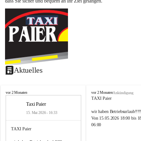
dass Sie sicher und bequem an Ihr Ziel gelangen.
Aktuelles
T
T
vor 2 Monaten
vor 2 Monaten
Ankündigung
a
a
TAXI Paier
x
x
Taxi Paier
i
i
wir haben Betriebsurlaub‼️‼️‼
15. Mai 2026 - 16:33
P
P
Von 15.05.2026 18:00 bis 1
a
a
06:00
i
i
TAXI Paier
e
e
r
r
Also Ab Montag (18.05.2026