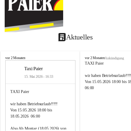
Aktuelles
T
T
vor 2 Monaten
vor 2 Monaten
Ankündigung
a
a
TAXI Paier
x
x
Taxi Paier
i
i
wir haben Betriebsurlaub‼️‼️‼
15. Mai 2026 - 16:33
P
P
Von 15.05.2026 18:00 bis 1
a
a
06:00
i
i
TAXI Paier
e
e
r
r
Also Ab Montag (18.05.2026
wir haben Betriebsurlaub‼️‼️‼️
Uhr sind wir wieder für Euc
Von 15.05.2026 18:00 bis 
18.05.2026  06:00
Lg
Taxi Paier Team
Also Ab Montag (18.05.2026) von 
🥂