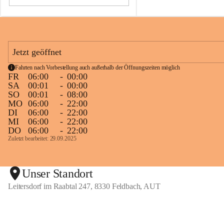
06:00 Uhr sind wir wieder für Euch 
da.
Lg
Taxi Paier Team
Jetzt geöffnet
🥂
Fahrten nach Vorbestellung auch außerhalb der Öffnungszeiten möglich
FR
06:00
-
00:00
SA
00:01
-
00:00
SO
00:01
-
08:00
MO
06:00
-
22:00
DI
06:00
-
22:00
MI
06:00
-
22:00
DO
06:00
-
22:00
Zuletzt bearbeitet: 29.09.2025
Unser Standort
Leitersdorf im Raabtal 247, 8330 Feldbach, AUT