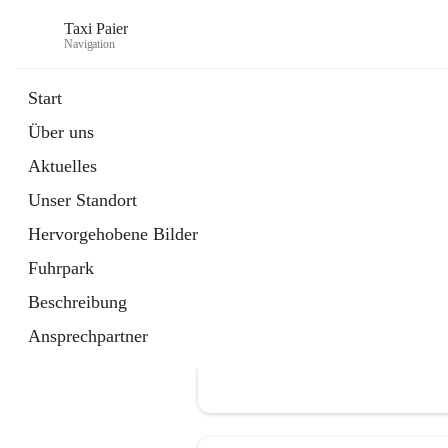
Taxi Paier
Navigation
Start
Über uns
öffnet
Buchung/ Taxi Bestellung
Aktuelles
in
Kontakt
neuem
Unser Standort
Tab
Hervorgehobene Bilder
Fuhrpark
Beschreibung
Ansprechpartner