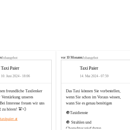
T
en
vor 10 Monaten
Jobangebot
Jobangebot
a
x
Taxi Paier
Taxi Paier
i
10. Juni 2024 - 18:06
14. Mai 2024 - 07:59
P
a
i
hen freundliche Taxilenker 
Das Taxi können Sie vorbestellen, 
e
 Verstärkung unseres 
wenn Sie schon im Voraus wissen, 
r
ei Interesse freuen wir uns 
wann Sie es genau benötigen
 zu hören! 🚖💨
🔘Taxidienste 
axipaier.at
🔘 Strahlen und 
Chemohterapiefahrten 