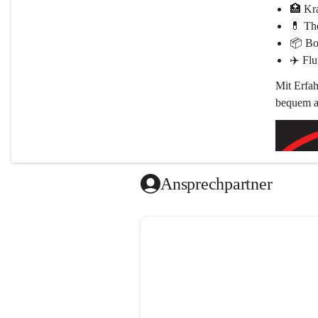
🏥 
Kr
💊 
The
📦 
Bo
✈️ 
Flu
Mit Erfah
bequem an
Ansprechpartner