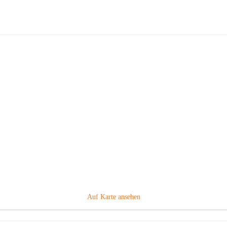
Taxi Paier
Hauptadresse
Leitersdorf im Raabtal 247, 8330 Feldbach, AUT
Auf Karte ansehen