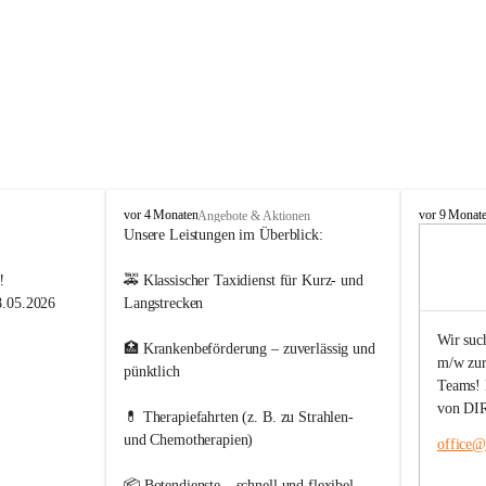
T
T
vor 4 Monaten
vor 9 Monat
Angebote & Aktionen
a
a
Unsere Leistungen im Überblick:
x
x
i
i
️
🚕 Klassischer Taxidienst für Kurz- und 
P
P
8.05.2026  
Langstrecken
a
a
i
i
Wir suc
🏥 Krankenbeförderung – zuverlässig und 
e
e
m/w zur
r
r
) von 06:00 
pünktlich
Teams! B
h da.
von DIR
💊 Therapiefahrten (z. B. zu Strahlen- 
und Chemotherapien)
office@t
📦 Botendienste – schnell und flexibel