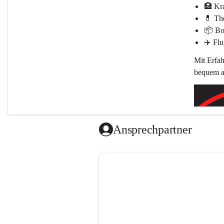
🏥 
Kr
💊 
The
📦 
Bo
✈️ 
Flu
Mit Erfah
bequem an
Ansprechpartner