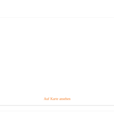
Taxi Paier
Hauptadresse
Leitersdorf im Raabtal 247, 8330 Feldbach, AUT
Auf Karte ansehen