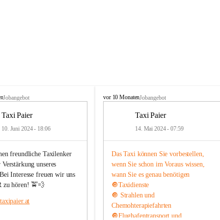
T
en
vor 10 Monaten
Jobangebot
Jobangebot
a
x
Taxi Paier
Taxi Paier
i
10. Juni 2024 - 18:06
14. Mai 2024 - 07:59
P
a
i
hen freundliche Taxilenker 
Das Taxi können Sie vorbestellen, 
e
 Verstärkung unseres 
wenn Sie schon im Voraus wissen, 
r
ei Interesse freuen wir uns 
wann Sie es genau benötigen
 zu hören! 🚖💨
🔘Taxidienste 
🔘 Strahlen und 
axipaier.at
Chemohterapiefahrten 
🔘Flughafentransport und 