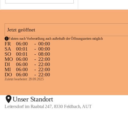
06:00 Uhr sind wir wieder für Euch 
da.
Lg
Taxi Paier Team
Jetzt geöffnet
🥂
Fahrten nach Vorbestellung auch außerhalb der Öffnungszeiten möglich
FR
06:00
-
00:00
SA
00:01
-
00:00
SO
00:01
-
08:00
MO
06:00
-
22:00
DI
06:00
-
22:00
MI
06:00
-
22:00
DO
06:00
-
22:00
Zuletzt bearbeitet: 29.09.2025
Unser Standort
Leitersdorf im Raabtal 247, 8330 Feldbach, AUT