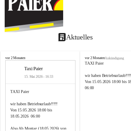
Aktuelles
T
T
vor 2 Monaten
vor 2 Monaten
Ankündigung
a
a
TAXI Paier
x
x
Taxi Paier
i
i
wir haben Betriebsurlaub‼️‼️‼
15. Mai 2026 - 16:33
P
P
Von 15.05.2026 18:00 bis 1
a
a
06:00
i
i
TAXI Paier
e
e
r
r
Also Ab Montag (18.05.2026
wir haben Betriebsurlaub‼️‼️‼️
Uhr sind wir wieder für Euc
Von 15.05.2026 18:00 bis 
18.05.2026  06:00
Lg
Taxi Paier Team
Also Ab Montag (18.05.2026) von 
🥂