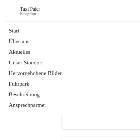
Taxi Paier
Navigation
Start
Über uns
öffnet
Buchung/ Taxi Bestellung
Aktuelles
in
Kontakt
neuem
Unser Standort
Tab
Hervorgehobene Bilder
Fuhrpark
Beschreibung
Ansprechpartner