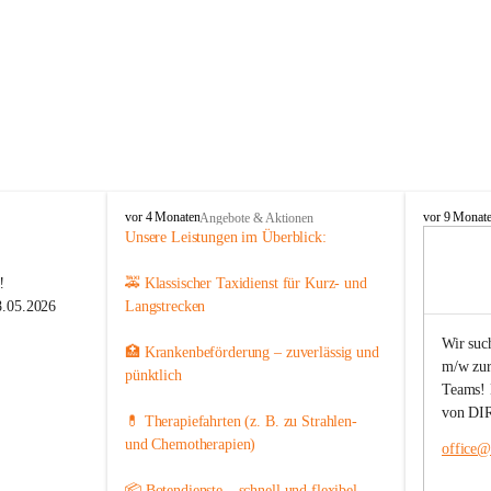
T
T
vor 4 Monaten
vor 9 Monat
Angebote & Aktionen
a
a
Unsere Leistungen im Überblick:
x
x
i
i
️
🚕 Klassischer Taxidienst für Kurz- und 
P
P
8.05.2026  
Langstrecken
a
a
i
i
Wir suc
🏥 Krankenbeförderung – zuverlässig und 
e
e
m/w zur
r
r
) von 06:00 
pünktlich
Teams! B
h da.
von DIR
💊 Therapiefahrten (z. B. zu Strahlen- 
und Chemotherapien)
office@t
📦 Botendienste – schnell und flexibel