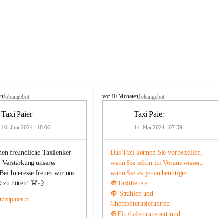
T
en
vor 10 Monaten
Jobangebot
Jobangebot
a
x
Taxi Paier
Taxi Paier
i
10. Juni 2024 - 18:06
14. Mai 2024 - 07:59
P
a
i
hen freundliche Taxilenker 
Das Taxi können Sie vorbestellen, 
e
 Verstärkung unseres 
wenn Sie schon im Voraus wissen, 
r
ei Interesse freuen wir uns 
wann Sie es genau benötigen
 zu hören! 🚖💨
🔘Taxidienste 
🔘 Strahlen und 
axipaier.at
Chemohterapiefahrten 
🔘Flughafentransport und 