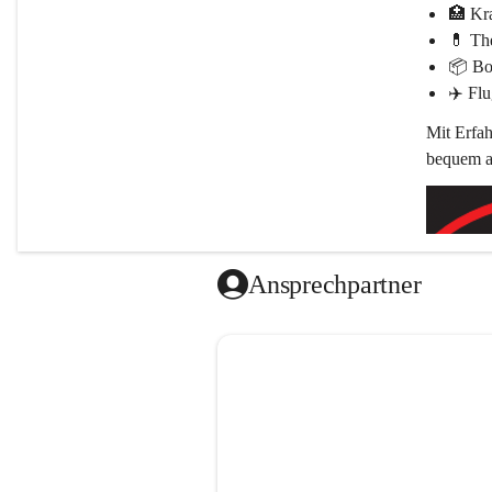
🏥 
Kr
💊 
The
📦 
Bo
✈️ 
Flu
Mit Erfah
bequem an
Ansprechpartner