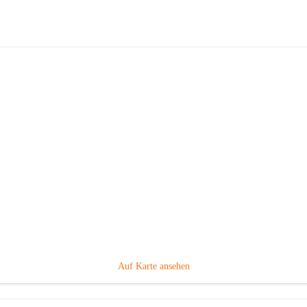
Taxi Paier
Hauptadresse
Leitersdorf im Raabtal 247, 8330 Feldbach, AUT
Auf Karte ansehen