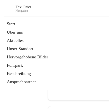
Taxi Paier
Navigation
Start
Über uns
öffnet
Buchung/ Taxi Bestellung
Aktuelles
in
Kontakt
neuem
Unser Standort
Tab
Hervorgehobene Bilder
Fuhrpark
Beschreibung
Ansprechpartner