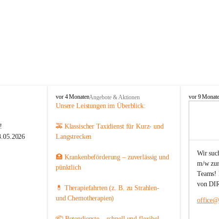
T
T
vor 4 Monaten
vor 9 Monat
Angebote & Aktionen
a
a
Unsere Leistungen im Überblick:
x
x
i
i
️
🚕 Klassischer Taxidienst für Kurz- und 
P
P
8.05.2026  
Langstrecken
a
a
i
i
Wir suc
🏥 Krankenbeförderung – zuverlässig und 
e
e
m/w zur
r
r
) von 06:00 
pünktlich
Teams! B
h da.
von DIR
💊 Therapiefahrten (z. B. zu Strahlen- 
und Chemotherapien)
office@t
📦 Botendienste – schnell und flexibel