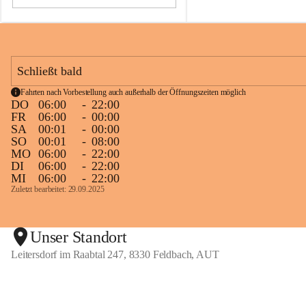
06:00 Uhr sind wir wieder für Euch 
da.
Lg
Taxi Paier Team
Schließt bald
🥂
Fahrten nach Vorbestellung auch außerhalb der Öffnungszeiten möglich
DO
06:00
-
22:00
FR
06:00
-
00:00
SA
00:01
-
00:00
SO
00:01
-
08:00
MO
06:00
-
22:00
DI
06:00
-
22:00
MI
06:00
-
22:00
Zuletzt bearbeitet: 29.09.2025
Unser Standort
Leitersdorf im Raabtal 247, 8330 Feldbach, AUT