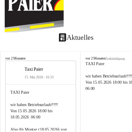
Aktuelles
T
T
vor 2 Monaten
vor 2 Monaten
Ankündigung
a
a
TAXI Paier
x
x
Taxi Paier
i
i
wir haben Betriebsurlaub‼️‼️‼
15. Mai 2026 - 16:33
P
P
Von 15.05.2026 18:00 bis 1
a
a
06:00
i
i
TAXI Paier
e
e
r
r
Also Ab Montag (18.05.2026
wir haben Betriebsurlaub‼️‼️‼️
Uhr sind wir wieder für Euc
Von 15.05.2026 18:00 bis 
18.05.2026  06:00
Lg
Taxi Paier Team
Also Ab Montag (18.05.2026) von 
🥂